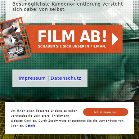
Bestmöglichste Kundenorientierung versteht
sich dabei von selbst.
Impressum
|
Datenschutz
Um Ihnen einen besseres Erlebnis zu geben,
Ich stimme zu!
verwendet die Lackiererei Thielemann
Website Cookies. Durch Zustimmung akzeptieren Sie die Verwendung von
Cookies.
Details