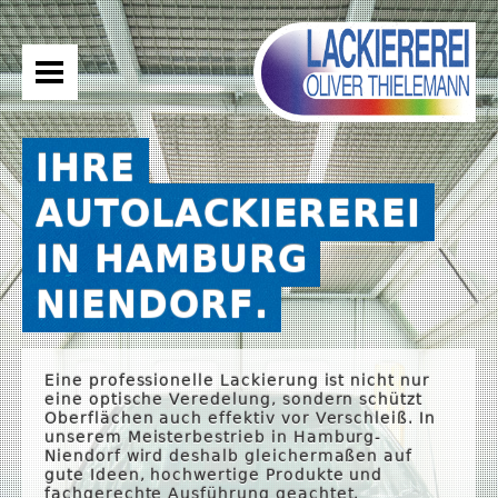
IHRE
AUTOLACKIEREREI
ÜBER UNS
IN HAMBURG
LEISTUNGEN
NIENDORF.
SERVICE
KONTAKT
Eine professionelle Lackierung ist nicht nur
eine optische Veredelung, sondern schützt
Oberflächen auch effektiv vor Verschleiß. In
unserem Meisterbestrieb in Hamburg-
Niendorf wird deshalb gleichermaßen auf
gute Ideen, hochwertige Produkte und
fachgerechte Ausführung geachtet.